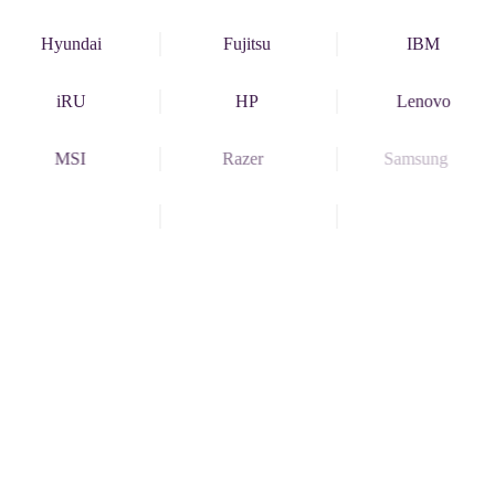
Hyundai
Fujitsu
IBM
iRU
HP
Lenovo
MSI
Razer
Samsung
SONY VAIO
TOSHIBA
Xiaomi
Регулярная очистка системы охлаждения компьютера
или ноутбука предотвращает перегрев и продлевает
срок службы устройства. Скопление пыли может
снизить эффективность работы вентиляторов, что
приводит к нестабильной работе компонентов.
Рекомендуется проводить профилактическую чистку
каждые 6-12 месяцев, особенно если устройство
используется в пыльной среде.